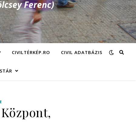
lcsey Ferenc)
CIVILTÉRKÉP.RO
CIVIL ADATBÁZIS
ÁSTÁR
E
 Központ,