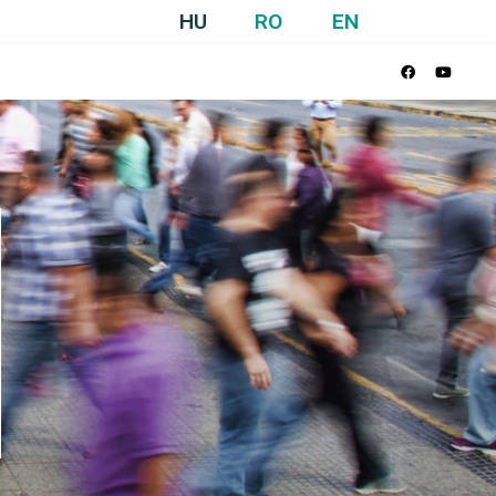
HU
RO
EN