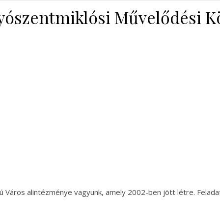
yószentmiklósi Művelődési K
Város alintézménye vagyunk, amely 2002-ben jött létre. Feladatu