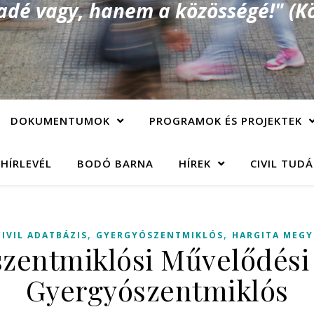
é vagy, hanem a közösségé!" (Kö
DOKUMENTUMOK
PROGRAMOK ÉS PROJEKTEK
 HÍRLEVÉL
BODÓ BARNA
HÍREK
CIVIL TUD
,
,
CIVIL ADATBÁZIS
GYERGYÓSZENTMIKLÓS
HARGITA MEGY
zentmiklósi Művelődési
Gyergyószentmiklós