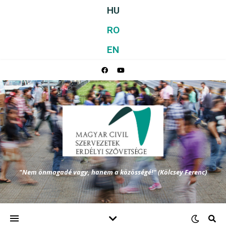
HU
RO
EN
"Nem önmagadé vagy, hanem a közösségé!" (Kölcsey Ferenc)