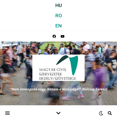
HU
RO
EN
"Nem önmagadé vagy, hanem a közösségé!" (Kölcsey Ferenc)