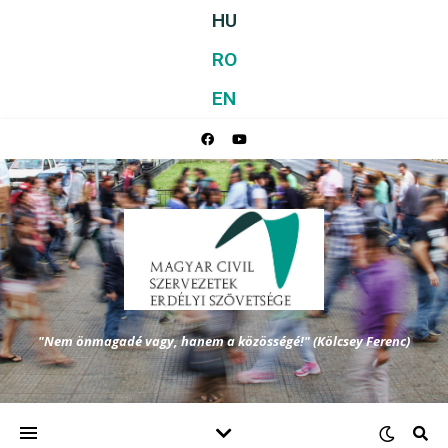
HU
RO
EN
"Nem önmagadé vagy, hanem a közösségé!" (Kölcsey Ferenc)