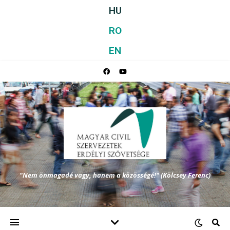
HU
RO
EN
"Nem önmagadé vagy, hanem a közösségé!" (Kölcsey Ferenc)