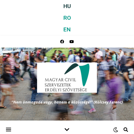
HU
RO
EN
"Nem önmagadé vagy, hanem a közösségé!" (Kölcsey Ferenc)