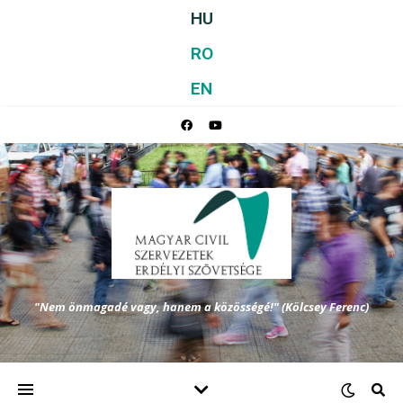
HU
RO
EN
"Nem önmagadé vagy, hanem a közösségé!" (Kölcsey Ferenc)