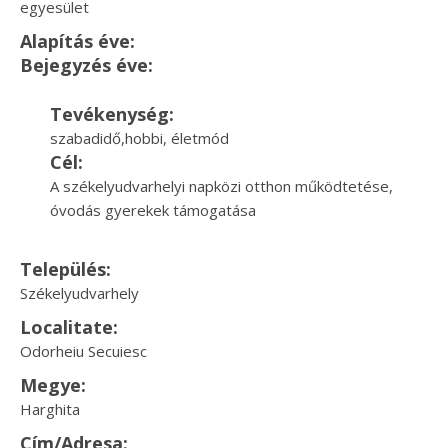
egyesület
Alapítás éve:
Bejegyzés éve:
Tevékenység:
szabadidő,hobbi, életmód
Cél:
A székelyudvarhelyi napközi otthon működtetése,
óvodás gyerekek támogatása
Település:
Székelyudvarhely
Localitate:
Odorheiu Secuiesc
Megye:
Harghita
Cím/Adresa: