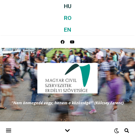
HU
RO
EN
"Nem önmagadé vagy, hanem a közösségé!" (Kölcsey Ferenc)