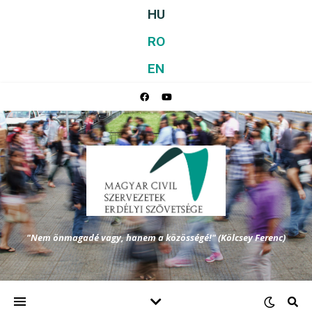
HU
RO
EN
"Nem önmagadé vagy, hanem a közösségé!" (Kölcsey Ferenc)