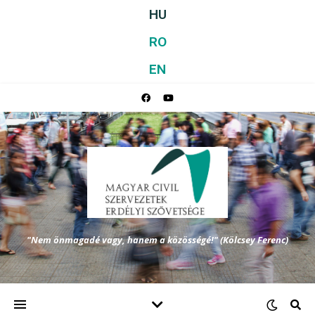
HU
RO
EN
"Nem önmagadé vagy, hanem a közösségé!" (Kölcsey Ferenc)