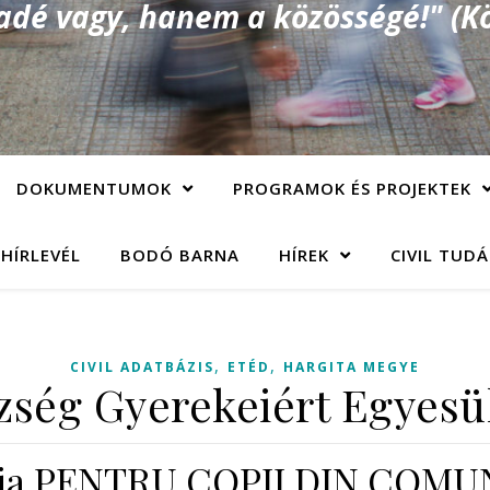
é vagy, hanem a közösségé!" (Kö
DOKUMENTUMOK
PROGRAMOK ÉS PROJEKTEK
 HÍRLEVÉL
BODÓ BARNA
HÍREK
CIVIL TUD
,
,
CIVIL ADATBÁZIS
ETÉD
HARGITA MEGYE
zség Gyerekeiért Egyesül
ţia PENTRU COPII DIN COMU