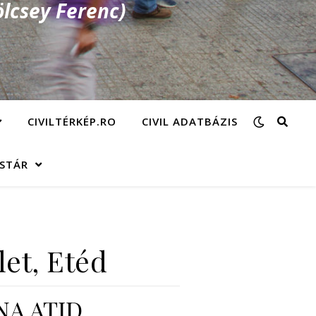
lcsey Ferenc)
CIVILTÉRKÉP.RO
CIVIL ADATBÁZIS
ÁSTÁR
et, Etéd
NA ATID