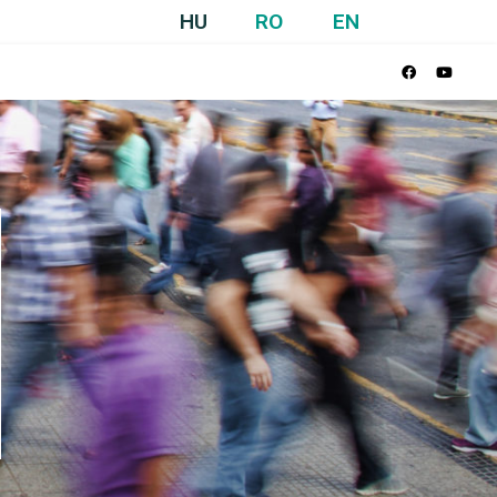
HU
RO
EN