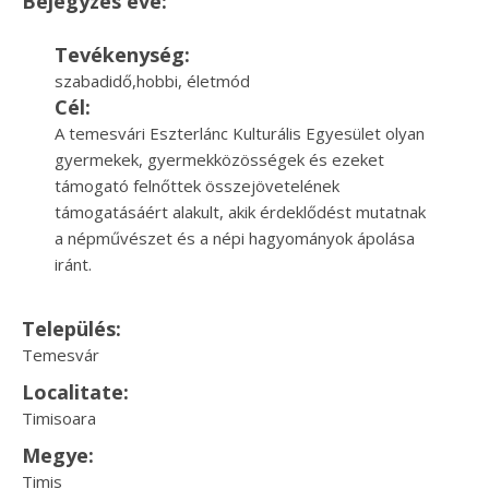
Bejegyzés éve:
Tevékenység:
szabadidő,hobbi, életmód
Cél:
A temesvári Eszterlánc Kulturális Egyesület olyan
gyermekek, gyermekközösségek és ezeket
támogató felnőttek összejövetelének
támogatásáért alakult, akik érdeklődést mutatnak
a népművészet és a népi hagyományok ápolása
iránt.
Település:
Temesvár
Localitate:
Timisoara
Megye:
Timis