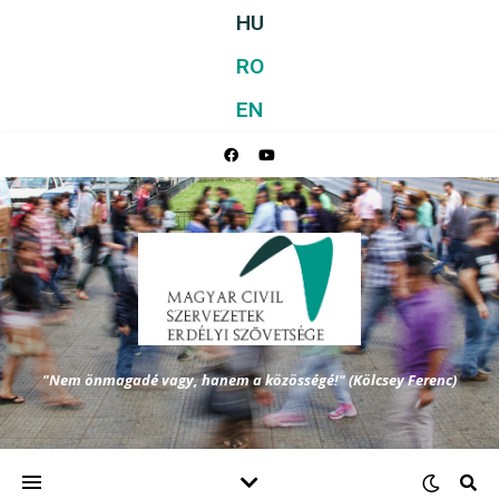
HU
RO
EN
"Nem önmagadé vagy, hanem a közösségé!" (Kölcsey Ferenc)