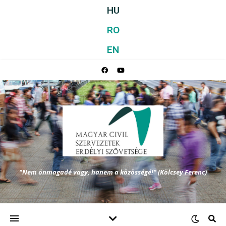
HU
RO
EN
"Nem önmagadé vagy, hanem a közösségé!" (Kölcsey Ferenc)