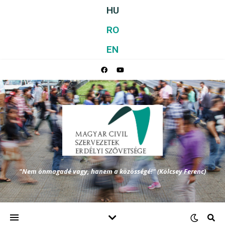
HU
RO
EN
"Nem önmagadé vagy, hanem a közösségé!" (Kölcsey Ferenc)