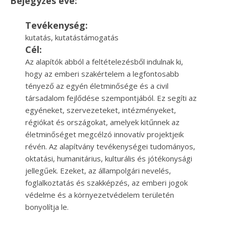
Bejegyzés éve:
Tevékenység:
kutatás, kutatástámogatás
Cél:
Az alapítók abból a feltételezésből indulnak ki,
hogy az emberi szakértelem a legfontosabb
tényező az egyén életminősége és a civil
társadalom fejlődése szempontjából. Ez segíti az
egyéneket, szervezeteket, intézményeket,
régiókat és országokat, amelyek kitűnnek az
életminőséget megcélzó innovatív projektjeik
révén. Az alapítvány tevékenységei tudományos,
oktatási, humanitárius, kulturális és jótékonysági
jellegűek. Ezeket, az állampolgári nevelés,
foglalkoztatás és szakképzés, az emberi jogok
védelme és a környezetvédelem területén
bonyolítja le.