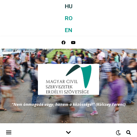
HU
RO
EN
"Nem önmagadé vagy, hanem a közösségé!" (Kölcsey Ferenc)