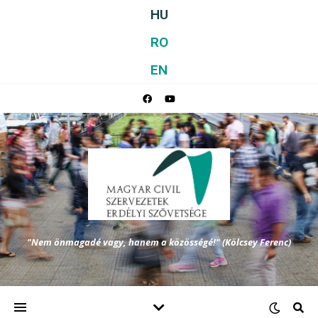
HU
RO
EN
"Nem önmagadé vagy, hanem a közösségé!" (Kölcsey Ferenc)