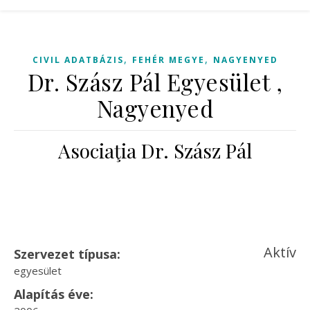
,
,
CIVIL ADATBÁZIS
FEHÉR MEGYE
NAGYENYED
Dr. Szász Pál Egyesület ,
Nagyenyed
Asociaţia Dr. Szász Pál
Aktív
Szervezet típusa:
egyesület
Alapítás éve: