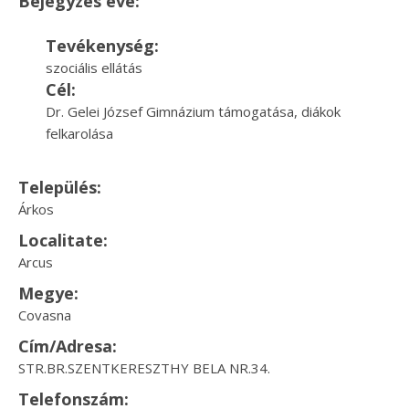
Bejegyzés éve:
Tevékenység:
szociális ellátás
Cél:
Dr. Gelei József Gimnázium támogatása, diákok
felkarolása
Település:
Árkos
Localitate:
Arcus
Megye:
Covasna
Cím/Adresa:
STR.BR.SZENTKERESZTHY BELA NR.34.
Telefonszám: