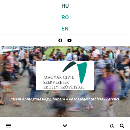
HU
RO
EN
"Nem önmagadé vagy, hanem a közösségé!" (Kölcsey Ferenc)