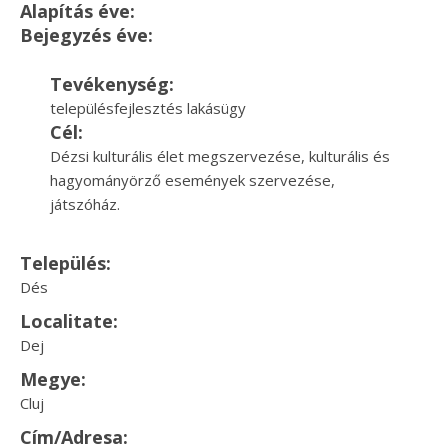
Alapítás éve:
Bejegyzés éve:
Tevékenység:
településfejlesztés lakásügy
Cél:
Dézsi kulturális élet megszervezése, kulturális és
hagyományörző események szervezése,
játszóház.
Település:
Dés
Localitate:
Dej
Megye:
Cluj
Cím/Adresa: