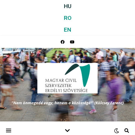
HU
RO
EN
"Nem önmagadé vagy, hanem a közösségé!" (Kölcsey Ferenc)