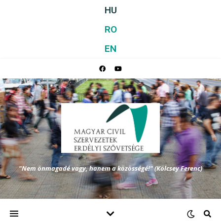
HU
RO
EN
"Nem önmagadé vagy, hanem a közösségé!" (Kölcsey Ferenc)