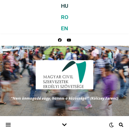
HU
RO
EN
"Nem önmagadé vagy, hanem a közösségé!" (Kölcsey Ferenc)