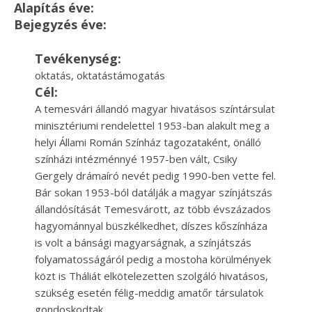
Alapítás éve:
Bejegyzés éve:
Tevékenység:
oktatás, oktatástámogatás
Cél:
A temesvári állandó magyar hivatásos színtársulat
minisztériumi rendelettel 1953-ban alakult meg a
helyi Állami Román Színház tagozataként, önálló
színházi intézménnyé 1957-ben vált, Csiky
Gergely drámaíró nevét pedig 1990-ben vette fel.
Bár sokan 1953-ból datálják a magyar színjátszás
állandósítását Temesvárott, az több évszázados
hagyománnyal büszkélkedhet, díszes kőszínháza
is volt a bánsági magyarságnak, a színjátszás
folyamatosságáról pedig a mostoha körülmények
közt is Tháliát elkötelezetten szolgáló hivatásos,
szükség esetén félig-meddig amatőr társulatok
gondoskodtak.