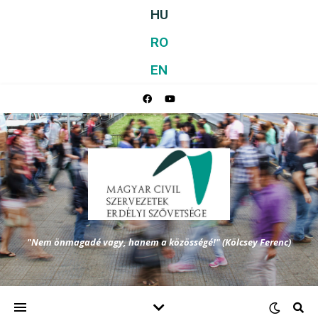
HU
RO
EN
"Nem önmagadé vagy, hanem a közösségé!" (Kölcsey Ferenc)