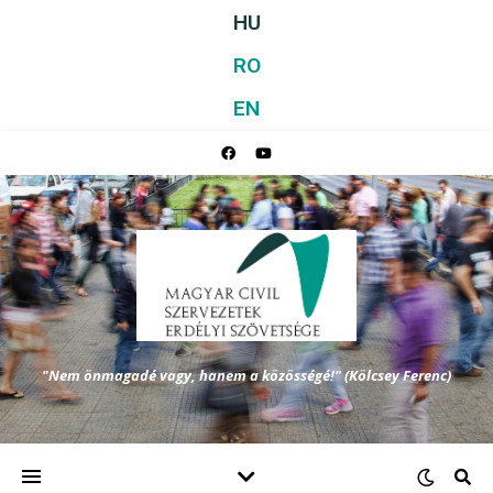
HU
RO
EN
"Nem önmagadé vagy, hanem a közösségé!" (Kölcsey Ferenc)