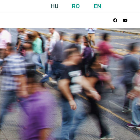
HU
RO
EN