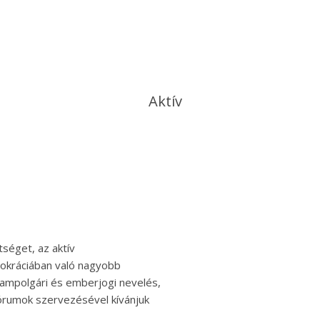
Aktív
tséget, az aktív
mokráciában való nagyobb
llampolgári és emberjogi nevelés,
fórumok szervezésével kívánjuk