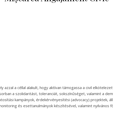
 azzal a céllal alakult, hogy aktívan támogassa a civil elkötelezet
orban a szolidaritást, toleranciát, sokszínűséget, valamint a de
atosítási kampányok, érdekérvényesítési (advocacy) projektek, á
monitoring és esettanulmányok készítésével, valamint nyilvános 