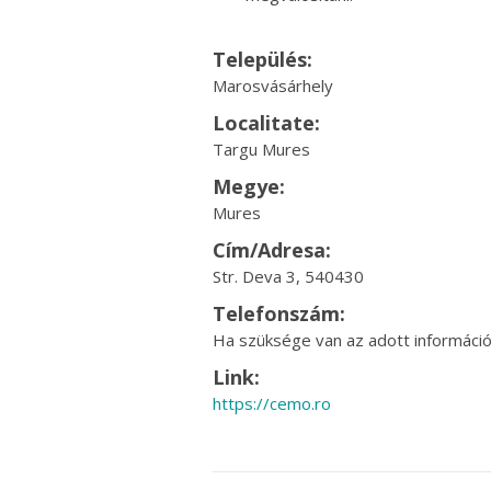
Település:
Marosvásárhely
Localitate:
Targu Mures
Megye:
Mures
Cím/Adresa:
Str. Deva 3, 540430
Telefonszám:
Ha szüksége van az adott információr
Link:
https://cemo.ro