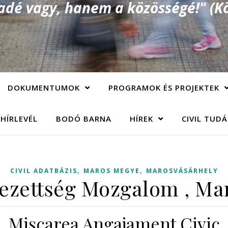
é vagy, hanem a közösségé!" (Kö
DOKUMENTUMOK
PROGRAMOK ÉS PROJEKTEK
 HÍRLEVÉL
BODÓ BARNA
HÍREK
CIVIL TUD
,
,
CIVIL ADATBÁZIS
MAROS MEGYE
MAROSVÁSÁRHELY
elezettség Mozgalom , Ma
Mişcarea Angajament Civic