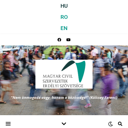
HU
RO
EN
"Nem önmagadé vagy, hanem a közösségé!" (Kölcsey Ferenc)