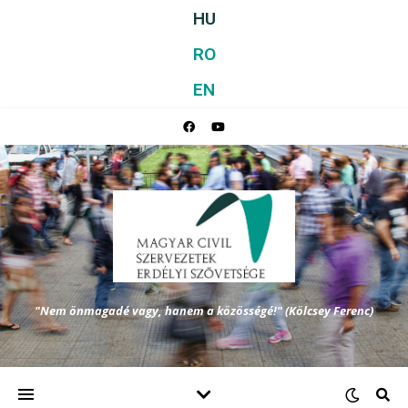
HU
RO
EN
"Nem önmagadé vagy, hanem a közösségé!" (Kölcsey Ferenc)