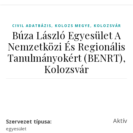
,
,
CIVIL ADATBÁZIS
KOLOZS MEGYE
KOLOZSVÁR
Búza László Egyesület A
Nemzetközi És Regionális
Tanulmányokért (BENRT),
Kolozsvár
Aktív
Szervezet típusa:
egyesület