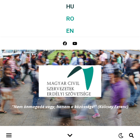
HU
RO
EN
"Nem önmagadé vagy, hanem a közösségé!" (Kölcsey Ferenc)