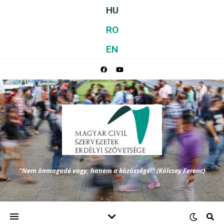
HU
RO
EN
"Nem önmagadé vagy, hanem a közösségé!" (Kölcsey Ferenc)