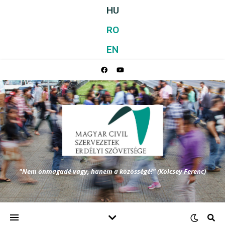
HU
RO
EN
"Nem önmagadé vagy, hanem a közösségé!" (Kölcsey Ferenc)