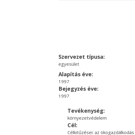
Szervezet típusa:
egyesület
Alapítás éve:
1997
Bejegyzés éve:
1997
Tevékenység:
környezetvédelem
Cél:
Célkitűzései: az ökogazdálkodás