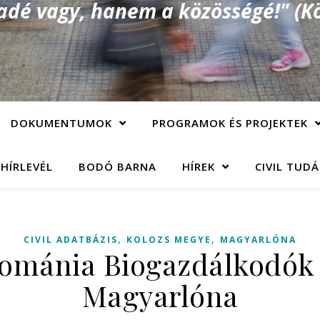
é vagy, hanem a közösségé!" (Kö
DOKUMENTUMOK
PROGRAMOK ÉS PROJEKTEK
 HÍRLEVÉL
BODÓ BARNA
HÍREK
CIVIL TUD
,
,
CIVIL ADATBÁZIS
KOLOZS MEGYE
MAGYARLÓNA
Románia Biogazdálkodók 
Magyarlóna