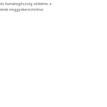
t- és humánegészség védelme; a
lveinek meggyökereztetése.