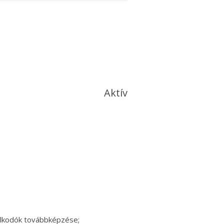
Aktív
álkodók továbbképzése;