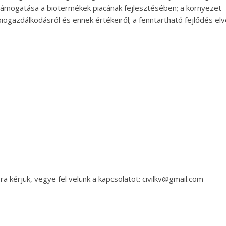
támogatása a biotermékek piacának fejlesztésében; a környeze
biogazdálkodásról és ennek értékeiről; a fenntartható fejlődés e
a kérjük, vegye fel velünk a kapcsolatot: civilkv@gmail.com