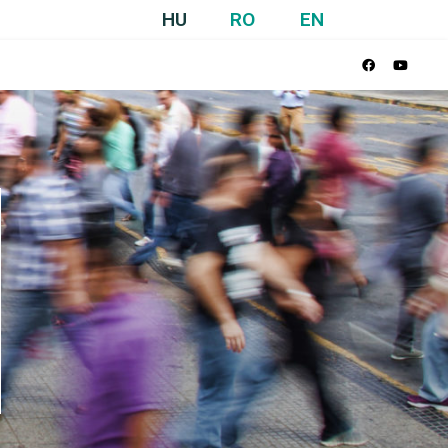
HU
RO
EN