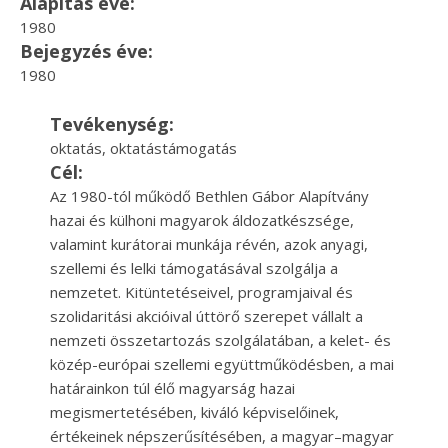
Alapítás éve:
1980
Bejegyzés éve:
1980
Tevékenység:
oktatás, oktatástámogatás
Cél:
Az 1980-tól működő Bethlen Gábor Alapítvány
hazai és külhoni magyarok áldozatkészsége,
valamint kurátorai munkája révén, azok anyagi,
szellemi és lelki támogatásával szolgálja a
nemzetet. Kitüntetéseivel, programjaival és
szolidaritási akcióival úttörő szerepet vállalt a
nemzeti összetartozás szolgálatában, a kelet- és
közép-európai szellemi együttműködésben, a mai
határainkon túl élő magyarság hazai
megismertetésében, kiváló képviselőinek,
értékeinek népszerűsítésében, a magyar–magyar