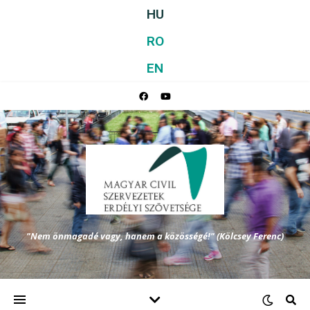
HU
RO
EN
"Nem önmagadé vagy, hanem a közösségé!" (Kölcsey Ferenc)