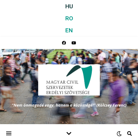
HU
RO
EN
"Nem önmagadé vagy, hanem a közösségé!" (Kölcsey Ferenc)