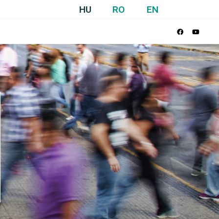
HU
RO
EN