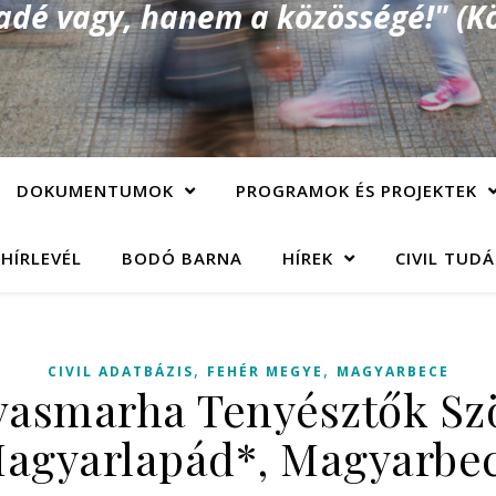
é vagy, hanem a közösségé!" (Kö
DOKUMENTUMOK
PROGRAMOK ÉS PROJEKTEK
 HÍRLEVÉL
BODÓ BARNA
HÍREK
CIVIL TUD
,
,
CIVIL ADATBÁZIS
FEHÉR MEGYE
MAGYARBECE
vasmarha Tenyésztők Sz
agyarlapád*, Magyarbe