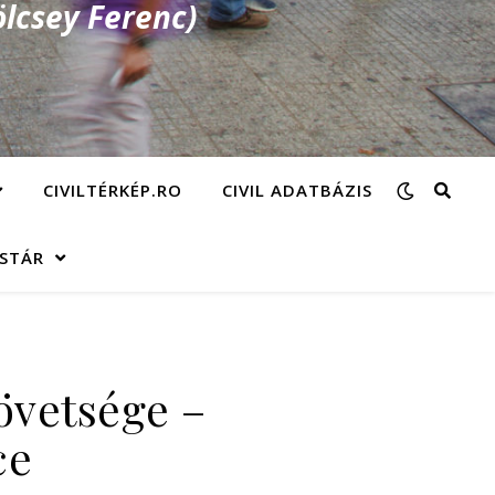
lcsey Ferenc)
CIVILTÉRKÉP.RO
CIVIL ADATBÁZIS
ÁSTÁR
övetsége –
ce