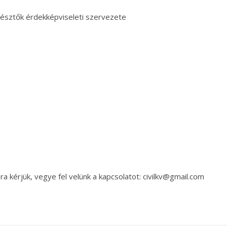
észtők érdekképviseleti szervezete
a kérjük, vegye fel velünk a kapcsolatot: civilkv@gmail.com