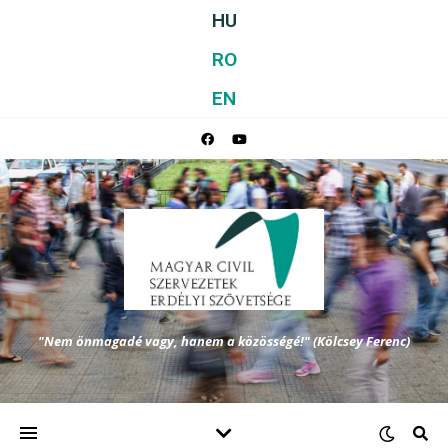
HU
RO
EN
"Nem önmagadé vagy, hanem a közösségé!" (Kölcsey Ferenc)