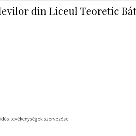
levilor din Liceul Teoretic Bá
didős tevékenységek szervezése.