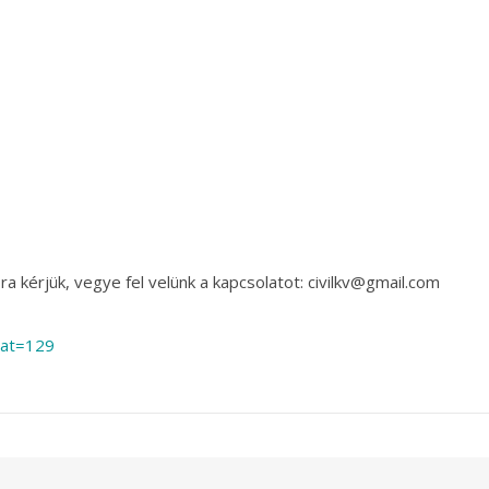
a kérjük, vegye fel velünk a kapcsolatot: civilkv@gmail.com
?cat=129