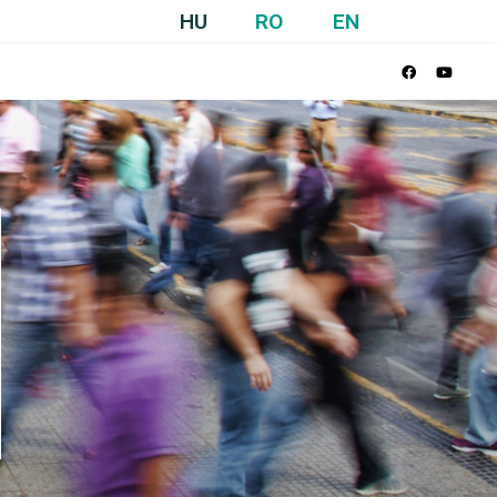
HU
RO
EN