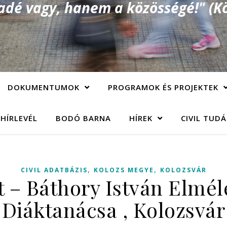
é vagy, hanem a közösségé!" (Kö
DOKUMENTUMOK
PROGRAMOK ÉS PROJEKTEK
 HÍRLEVÉL
BODÓ BARNA
HÍREK
CIVIL TUD
,
,
CIVIL ADATBÁZIS
KOLOZS MEGYE
KOLOZSVÁR
t – Báthory István Elmél
Diáktanácsa , Kolozsvár