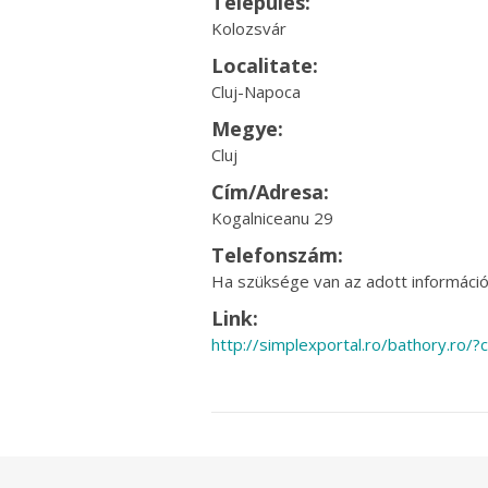
Település:
Kolozsvár
Localitate:
Cluj-Napoca
Megye:
Cluj
Cím/Adresa:
Kogalniceanu 29
Telefonszám:
Ha szüksége van az adott információr
Link:
http://simplexportal.ro/bathory.ro/