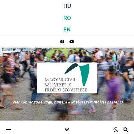
HU
RO
EN
"Nem önmagadé vagy, hanem a közösségé!" (Kölcsey Ferenc)