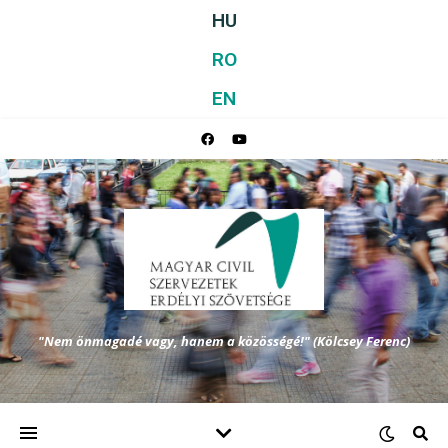
HU
RO
EN
"Nem önmagadé vagy, hanem a közösségé!" (Kölcsey Ferenc)