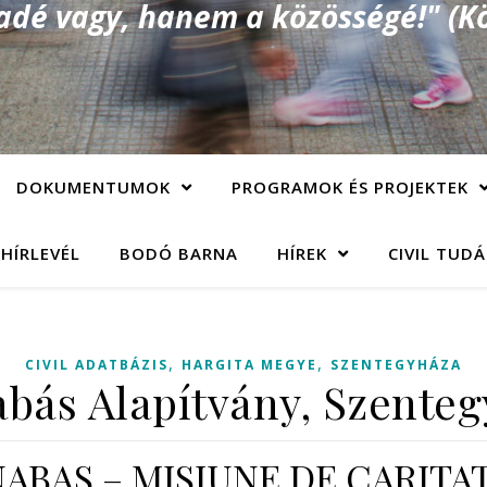
é vagy, hanem a közösségé!" (Kö
DOKUMENTUMOK
PROGRAMOK ÉS PROJEKTEK
 HÍRLEVÉL
BODÓ BARNA
HÍREK
CIVIL TUD
,
,
CIVIL ADATBÁZIS
HARGITA MEGYE
SZENTEGYHÁZA
bás Alapítvány, Szente
NABAS – MISIUNE DE CARIT