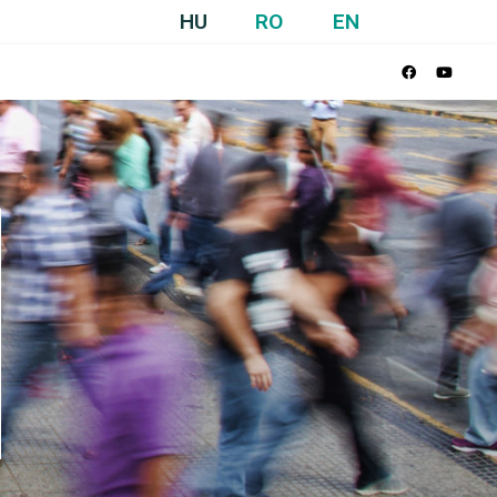
HU
RO
EN