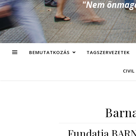
"Nem önmagad
BEMUTATKOZÁS
TAGSZERVEZETEK
CIVIL
Barna
Fundatia BAR