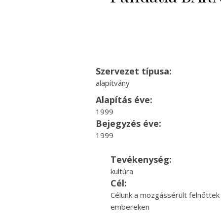
Szervezet típusa:
alapítvány
Alapítás éve:
1999
Bejegyzés éve:
1999
Tevékenység:
kultúra
Cél:
Célunk a mozgássérült felnőttek 
embereken