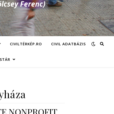
lcsey Ferenc)
CIVILTÉRKÉP.RO
CIVIL ADATBÁZIS
ÁSTÁR
gyháza
ATE NONPROFIT