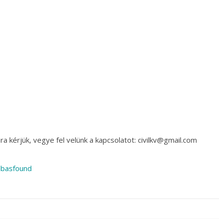
a kérjük, vegye fel velünk a kapcsolatot: civilkv@gmail.com
abasfound