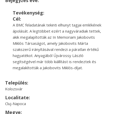
Bejegyzés éve:
Tevékenység:
Cél:
A BMC feladatának tekinti elhunyt tagjai emlékének
ápolását. A legtöbbet ezért a nagyváradiak tettek,
akik megalapították az In Memoriam Jakobovits
Miklós Társaságot, amely Jakobovits Márta
szakszerű irányításával rendezi a páratlan értékű
hagyatékot. Anyagából Újvárossy László
segítségével már több kiállítást is rendeztek és
megalakították a Jakobovits Miklós-díjat.
Település:
Kolozsvár
Localitate:
Cluj-Napoca
Megye: