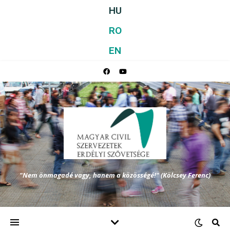
HU
RO
EN
"Nem önmagadé vagy, hanem a közösségé!" (Kölcsey Ferenc)