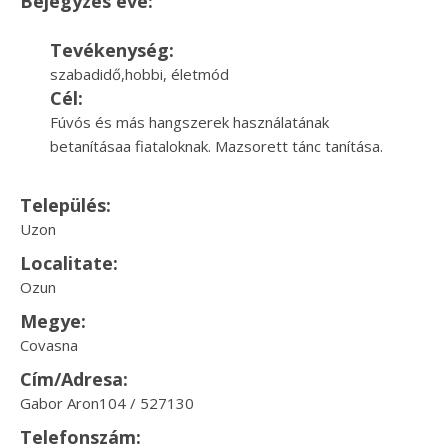
Bejegyzés éve:
Tevékenység:
szabadidő,hobbi, életmód
Cél:
Fúvós és más hangszerek használatának
betanításaa fiataloknak. Mazsorett tánc tanítása.
Település:
Uzon
Localitate:
Ozun
Megye:
Covasna
Cím/Adresa:
Gabor Aron104 / 527130
Telefonszám: