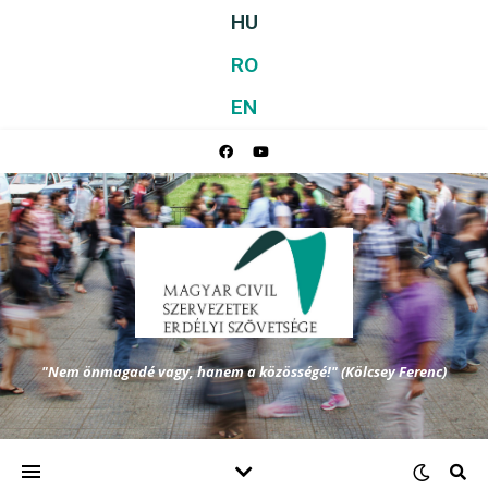
HU
RO
EN
"Nem önmagadé vagy, hanem a közösségé!" (Kölcsey Ferenc)