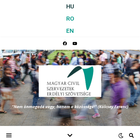
HU
RO
EN
"Nem önmagadé vagy, hanem a közösségé!" (Kölcsey Ferenc)