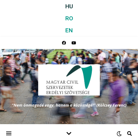
HU
RO
EN
"Nem önmagadé vagy, hanem a közösségé!" (Kölcsey Ferenc)