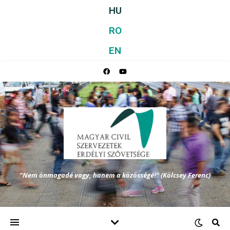
HU
RO
EN
"Nem önmagadé vagy, hanem a közösségé!" (Kölcsey Ferenc)