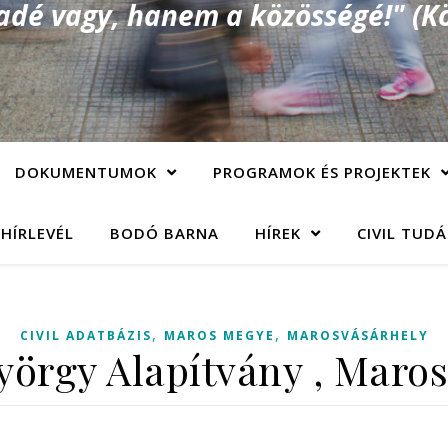
é vagy, hanem a közösségé!" (Kö
DOKUMENTUMOK
PROGRAMOK ÉS PROJEKTEK
 HÍRLEVÉL
BODÓ BARNA
HÍREK
CIVIL TUD
,
,
CIVIL ADATBÁZIS
MAROS MEGYE
MAROSVÁSÁRHELY
örgy Alapítvány , Maro