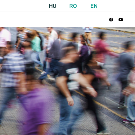
HU
RO
EN