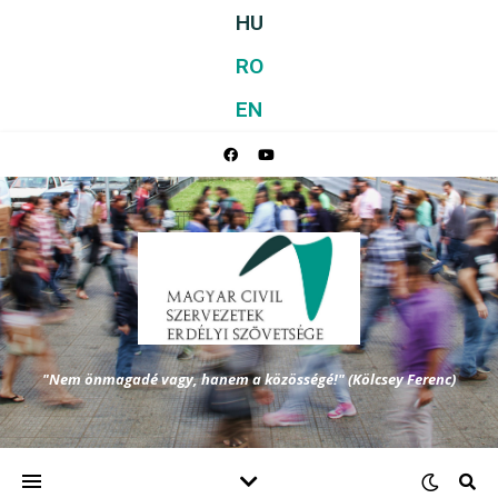
HU
RO
EN
"Nem önmagadé vagy, hanem a közösségé!" (Kölcsey Ferenc)