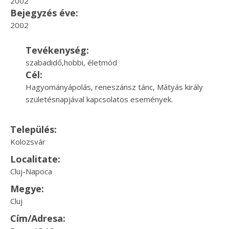
2002
Bejegyzés éve:
2002
Tevékenység:
szabadidő,hobbi, életmód
Cél:
Hagyományápolás, reneszánsz tánc, Mátyás király
születésnapjával kapcsolatos események.
Település:
Kolozsvár
Localitate:
Cluj-Napoca
Megye:
Cluj
Cím/Adresa: