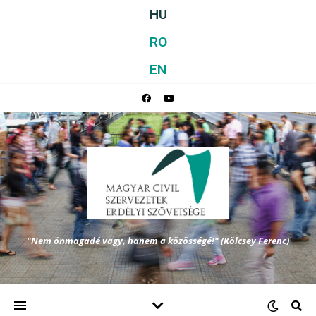
HU
RO
EN
"Nem önmagadé vagy, hanem a közösségé!" (Kölcsey Ferenc)