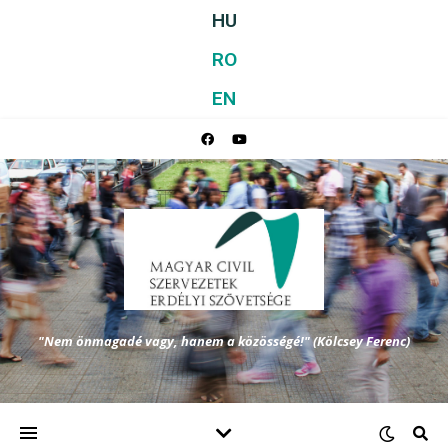
HU
RO
EN
"Nem önmagadé vagy, hanem a közösségé!" (Kölcsey Ferenc)