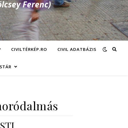
lcsey Ferenc)
CIVILTÉRKÉP.RO
CIVIL ADATBÁZIS
ÁSTÁR
moródalmás
STI