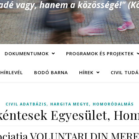
é vagy, hanem a közösségé!" (Kö
DOKUMENTUMOK
PROGRAMOK ÉS PROJEKTEK
 HÍRLEVÉL
BODÓ BARNA
HÍREK
CIVIL TUD
,
,
CIVIL ADATBÁZIS
HARGITA MEGYE
HOMORÓDALMÁS
kéntesek Egyesület, Ho
ociaţia VOLUNTARI DIN MERE