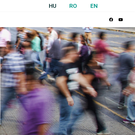
HU
RO
EN