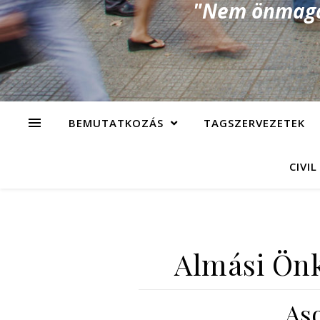
"Nem önmagad
BEMUTATKOZÁS
TAGSZERVEZETEK
CIVIL
Almási Ön
As