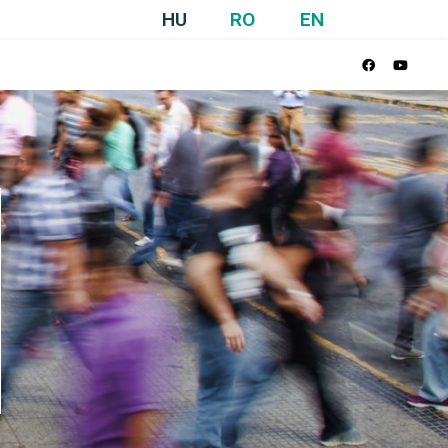
HU
RO
EN