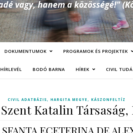
é vagy, hanem a közösségé!" (Kö
DOKUMENTUMOK
PROGRAMOK ÉS PROJEKTEK
 HÍRLEVÉL
BODÓ BARNA
HÍREK
CIVIL TUD
,
,
CIVIL ADATBÁZIS
HARGITA MEGYE
KÁSZONFELTÍZ
 Szent Katalin Társaság, 
ia SFANTA ECETERINA DE ALE