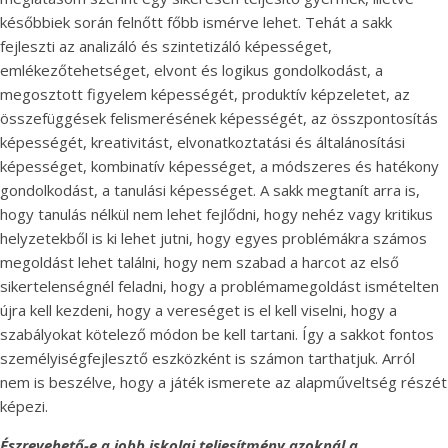
későbbiek során felnőtt főbb ismérve lehet. Tehát a sakk
fejleszti az analizáló és szintetizáló képességet,
emlékezőtehetséget, elvont és logikus gondolkodást, a
megosztott figyelem képességét, produktív képzeletet, az
összefüggések felismerésének képességét, az összpontosítás
képességét, kreativitást, elvonatkoztatási és általánosítási
képességet, kombinatív képességet, a módszeres és hatékony
gondolkodást, a tanulási képességet. A sakk megtanít arra is,
hogy tanulás nélkül nem lehet fejlődni, hogy nehéz vagy kritikus
helyzetekből is ki lehet jutni, hogy egyes problémákra számos
megoldást lehet találni, hogy nem szabad a harcot az első
sikertelenségnél feladni, hogy a problémamegoldást ismételten
újra kell kezdeni, hogy a vereséget is el kell viselni, hogy a
szabályokat kötelező módon be kell tartani. Így a sakkot fontos
személyiségfejlesztő eszközként is számon tarthatjuk. Arról
nem is beszélve, hogy a játék ismerete az alapműveltség részét
képezi.
Észrevehető-e a jobb iskolai teljesítmény azoknál a