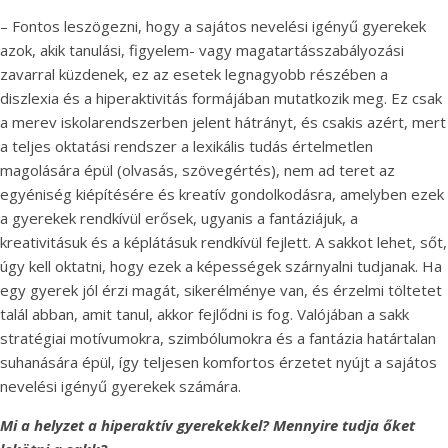
– Fontos leszögezni, hogy a sajátos nevelési igényű gyerekek
azok, akik tanulási, figyelem- vagy magatartásszabályozási
zavarral küzdenek, ez az esetek legnagyobb részében a
diszlexia és a hiperaktivitás formájában mutatkozik meg. Ez csak
a merev iskolarendszerben jelent hátrányt, és csakis azért, mert
a teljes oktatási rendszer a lexikális tudás értelmetlen
magolására épül (olvasás, szövegértés), nem ad teret az
egyéniség kiépítésére és kreatív gondolkodásra, amelyben ezek
a gyerekek rendkívül erősek, ugyanis a fantáziájuk, a
kreativitásuk és a képlátásuk rendkívül fejlett. A sakkot lehet, sőt,
úgy kell oktatni, hogy ezek a képességek szárnyalni tudjanak. Ha
egy gyerek jól érzi magát, sikerélménye van, és érzelmi töltetet
talál abban, amit tanul, akkor fejlődni is fog. Valójában a sakk
stratégiai motívumokra, szimbólumokra és a fantázia határtalan
suhanására épül, így teljesen komfortos érzetet nyújt a sajátos
nevelési igényű gyerekek számára.
Mi a helyzet a hiperaktív gyerekekkel? Mennyire tudja őket