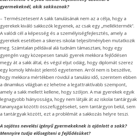
gyermekeknél, akik sakkoznak?
– Természetesen! A sakk tanulásának nem az a célja, hogy a
gyerekek kiváló sakkozók legyenek, az csak egy „melléktermék”.
A valódi cél a képesség és a személyiségfejlesztés, amely a
gyerekek esetében a sikeres iskolai teljesítményben mutatkozik
meg. Számtalan példával alá tudnám támasztani, hogy egy
gyengén vagy közepesen tanuló gyerek mekkora fejlődésen
megy át a sakk által, és végül eljut odáig, hogy diplomát szerez
egy komoly kihívást jelentő egyetemen. Arról nem is beszélve,
hogy mekkora mértékben rövidül a tanulási idő, szerintem ebben
a dinamikus világban ez lehetne a legattraktívabb szempont,
amely a sakk mellett kellene, hogy szóljon. A mai gyerekek egyik
legnagyobb hiányossága, hogy nem látják át az iskolai tantárgyak
tananyagai közötti összefüggéseket, sem tantárgyon belül, sem
a tantárgyak között, ezt a problémát a sakkozás helyre teszi.
A sajátos nevelési igényű gyermekeknek is ajánlott a sakk?
Mennyire tudja elősegíteni a fejlődésüket?