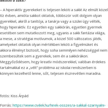
lekötni a sakk?
– A hiperaktív gyerekeket is teljesen leköti a sakk! Az elmúlt közel
tíz évben, amióta sakkot oktatok, többször volt dolgom olyan
gyerekkel, akiről a tanítója, a tanárja vagy a szülei úgy vélték,
hogy hiperaktív. Ez egyetlen egy sakkórán, egyetlen gyermek
esetében sem mutatkozott meg, ugyanis a sakk fantázia világa,
a mese, a stratégiai motívumok, a közel 500 változatos játék,
amelyeket oktatok olyan mértékben leköti a figyelmüket és
akkora élményt biztosít, hogy soha semmilyen nehézséggel nem
szembesültek sem a gyerekek, sem én a sakkórákon.
Meggyőződésem, hogy kreatív módszerekkel, valóban érdekes
tartalmakkal ez a „vélt” probléma az iskolai rendszerben is
könnyen kezelhető lenne, sőt, teljesen észrevétlen maradna.
fotós: Kiss Árpád
Forrás:
https://www.civilek.hu/hirek-osszes/a-sakkal-szarnyalni-