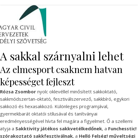
A sakkal szárnyalni lehet
Az elmesport csaknem hatvan
képességet fejleszt
Rózsa Zsombor
nyolc oklevéllel minősített sakkoktató,
sakkmódszertan-oktató, fesztiválszervező, sakkbíró, egykori
sakkozó és hexasakkozó. Különleges programjával,
gyermekbarát oktatói stílusával és tanítványai
eredményességével hívta fel magára a figyelmet. Ő a szellemi
atyja a
Sakktivity játékos sakkvetélkedőnek
, a
Funchesstic!
szórakoztató sakkfesztiválnak
, a
Helló Felség! műveltségi