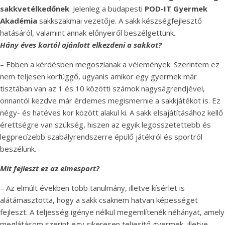
sakkvetélkedőnek
. Jelenleg a budapesti
POD-IT Gyermek
Akadémia
sakkszakmai vezetője. A sakk készségfejlesztő
hatásáról, valamint annak előnyeiről beszélgettünk.
Hány éves kortól ajánlott elkezdeni a sakkot?
– Ebben a kérdésben megoszlanak a vélemények. Szerintem ez
nem teljesen korfüggő, ugyanis amikor egy gyermek már
tisztában van az 1 és 10 közötti számok nagyságrendjével,
onnantól kezdve már érdemes megismernie a sakkjátékot is. Ez
négy- és hatéves kor között alakul ki. A sakk elsajátításához kellő
érettségre van szükség, hiszen az egyik legösszetettebb és
legprecízebb szabályrendszerre épülő játékról és sportról
beszélünk.
Mit fejleszt ez az elmesport?
– Az elmúlt években több tanulmány, illetve kísérlet is
alátámasztotta, hogy a sakk csaknem hatvan képességet
fejleszt. A teljesség igénye nélkül megemlítenék néhányat, amely
meglátásom szerint egy sikeresen teljesítő gyermek, illetve