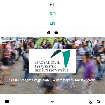
HU
RO
EN
"Nem önmagadé vagy, hanem a közösségé!" (Kölcsey Ferenc)