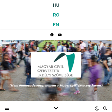
HU
RO
EN
"Nem önmagadé vagy, hanem a közösségé!" (Kölcsey Ferenc)